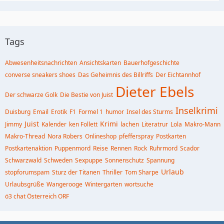
Tags
Abwesenheitsnachrichten
Ansichtskarten
Bauerhofgeschichte
converse sneakers shoes
Das Geheimnis des Billriffs
Der Eichtannhof
Dieter Ebels
Der schwarze Golk
Die Bestie von Juist
Inselkrimi
Duisburg
Email
Erotik
F1
Formel 1
humor
Insel des Sturms
Juist
Krimi
Jimmy
Kalender
ken Follett
lachen
Literatrur
Lola
Makro-Mann
Makro-Thread
Nora Robers
Onlineshop
pfefferspray
Postkarten
Postkartenaktion
Puppenmord
Reise
Rennen
Rock
Ruhrmord
Scador
Schwarzwald
Schweden
Sexpuppe
Sonnenschutz
Spannung
Urlaub
stopforumspam
Sturz der Titanen
Thriller
Tom Sharpe
Urlaubsgrüße
Wangerooge
Wintergarten
wortsuche
ö3 chat Österreich ORF