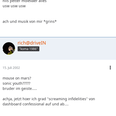
nils petter molevaer alles
usw usw usw
ach und musik von mir *grins*
rich@driveIN
"koma 1986"
15. Juli 2002
mouse on mars?
sonic youth?????
bruder im geiste.....
achja, jetzt hoer ich grad "screaming infidelities" von
dashboard confessional auf und ab....