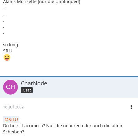
Alanis Morisette (nur die Unplugged)
...
..
.
.
.
so long
SILU
CharNode
Gast
16. Juli 2002
SILU
:
Du hörst Lacrimosa? Nur die neueren oder auch die alten
Scheiben?