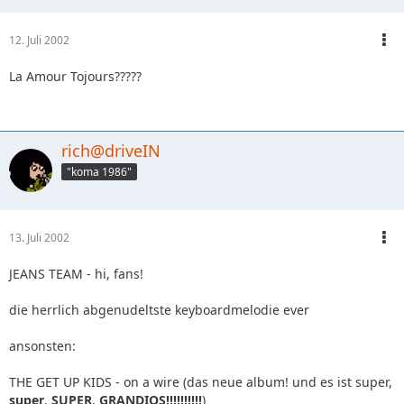
12. Juli 2002
La Amour Tojours?????
rich@driveIN
"koma 1986"
13. Juli 2002
JEANS TEAM - hi, fans!
die herrlich abgenudeltste keyboardmelodie ever
ansonsten:
THE GET UP KIDS - on a wire (das neue album! und es ist super,
super
,
SUPER
,
GRANDIOS!!!!!!!!!!
)