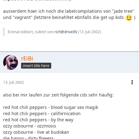
ausserdem hoer ich noch die labelcompilations von "jade tree"
und "vagrant" (letztere beinahltet ebnfalls die get up kids
)
Einmal editiert, zuletzt von
rich@driveIN
(
13. Juli 2002
)
rEiBi
insert title here
13. Juli 2002
also bei mir laufen zur zeit folgende cds sehr häufig:
red hot chili peppers - blood sugar sex magik
red hot chili peppers - californication
red hot chili peppers - by the way
ozzy osbourne - ozzmosis
ozzy osbourne - live at budokan
die happy - dirty flowers