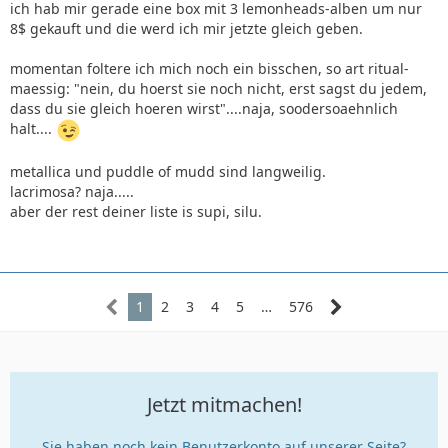
ich hab mir gerade eine box mit 3 lemonheads-alben um nur
8$ gekauft und die werd ich mir jetzte gleich geben.
momentan foltere ich mich noch ein bisschen, so art ritual-
maessig: "nein, du hoerst sie noch nicht, erst sagst du jedem,
dass du sie gleich hoeren wirst"....naja, soodersoaehnlich
halt....
metallica und puddle of mudd sind langweilig.
lacrimosa? naja.....
aber der rest deiner liste is supi, silu.
1
2
3
4
5
…
576
Jetzt mitmachen!
Sie haben noch kein Benutzerkonto auf unserer Seite?