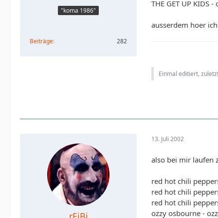
THE GET UP KIDS - o
"koma 1986"
ausserdem hoer ich 
Beiträge
282
Einmal editiert, zulet
13. Juli 2002
also bei mir laufen 
red hot chili peppe
red hot chili peppers
red hot chili pepper
ozzy osbourne - oz
rEiBi