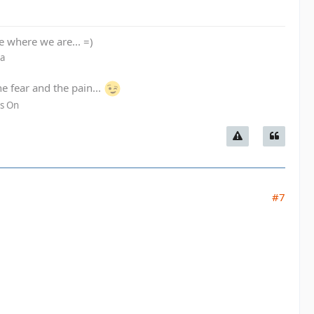
re where we are... =)
La
he fear and the pain...
es On
#7