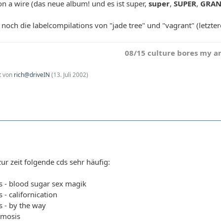
n a wire (das neue album! und es ist super,
super
,
SUPER
,
GRANDI
noch die labelcompilations von "jade tree" und "vagrant" (letztere
08/15 culture bores my a
zt von
rich@driveIN
(
13. Juli 2002
)
zur zeit folgende cds sehr häufig:
rs - blood sugar sex magik
 - californication
s - by the way
zmosis