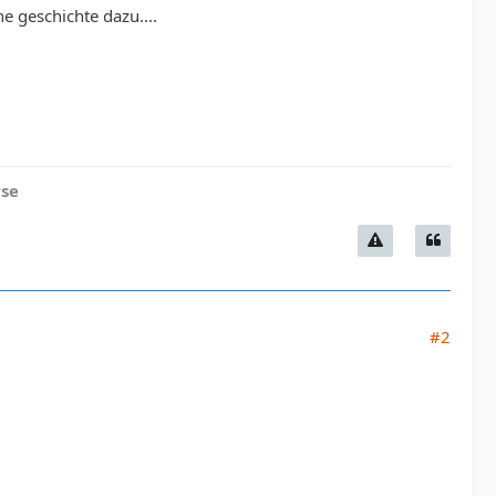
ne geschichte dazu....
rse
#2