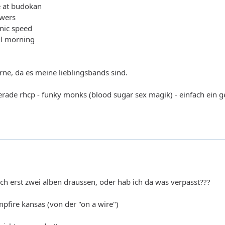
e at budokan
owers
nic speed
ul morning
erne, da es meine lieblingsbands sind.
gerade rhcp - funky monks (blood sugar sex magik) - einfach ein g
h erst zwei alben draussen, oder hab ich da was verpasst???
mpfire kansas (von der "on a wire")