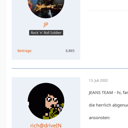
JP
Rock 'n' Roll Soldier
Beiträge
6.865
13. Juli 2002
JEANS TEAM - hi, fa
die herrlich abgen
ansonsten:
rich@driveIN