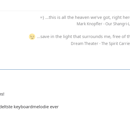
=) ...this is all the heaven we've got, right he
Mark Knopfler - Our Shangri-
...save in the light that surrounds me, free of t
Dream Theater - The Spirit Carri
ns!
udeltste keyboardmelodie ever