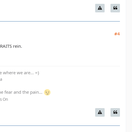
#4
TRAITS rein.
re where we are... =)
La
he fear and the pain...
es On