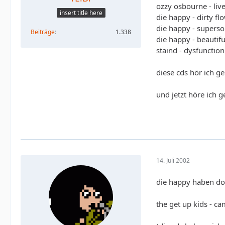
ozzy osbourne - liv
insert title here
die happy - dirty fl
die happy - superso
Beiträge
1.338
die happy - beautif
staind - dysfunction
diese cds hör ich g
und jetzt höre ich 
14. Juli 2002
die happy haben doc
the get up kids - ca