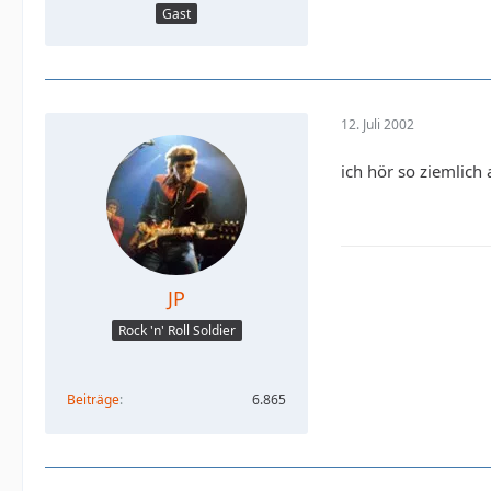
Gast
12. Juli 2002
ich hör so ziemlich 
JP
Rock 'n' Roll Soldier
Beiträge
6.865