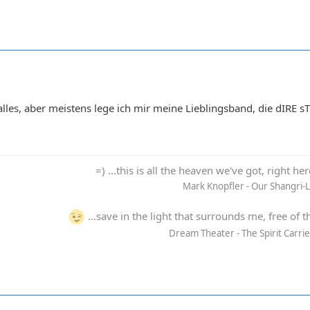
alles, aber meistens lege ich mir meine Lieblingsband, die dIRE s
=) ...this is all the heaven we've got, right he
Mark Knopfler - Our Shangri-
...save in the light that surrounds me, free of t
Dream Theater - The Spirit Carri