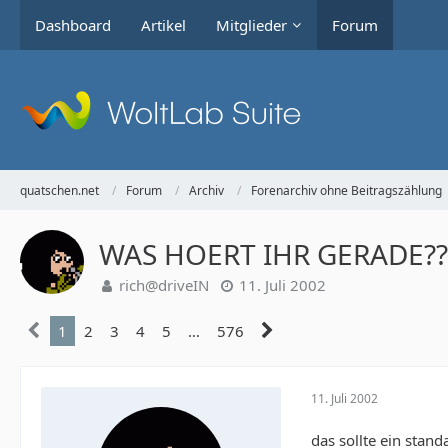
Dashboard
Artikel
Mitglieder
Forum
quatschen.net
Forum
Archiv
Forenarchiv ohne Beitragszählung
WAS HOERT IHR GERADE??
rich@driveIN
11. Juli 2002
1
2
3
4
5
…
576
11. Juli 2002
das sollte ein stand