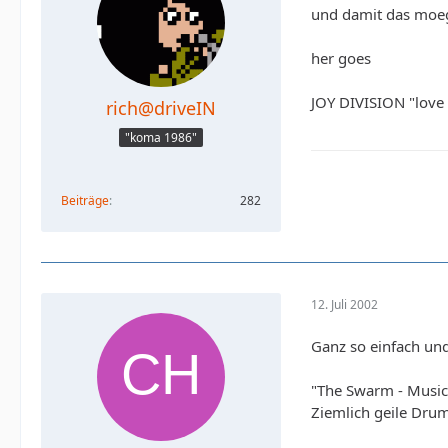
und damit das moegli
her goes
JOY DIVISION "love w
rich@driveIN
"koma 1986"
Beiträge
282
12. Juli 2002
Ganz so einfach und 
"The Swarm - Music 
Ziemlich geile Drum