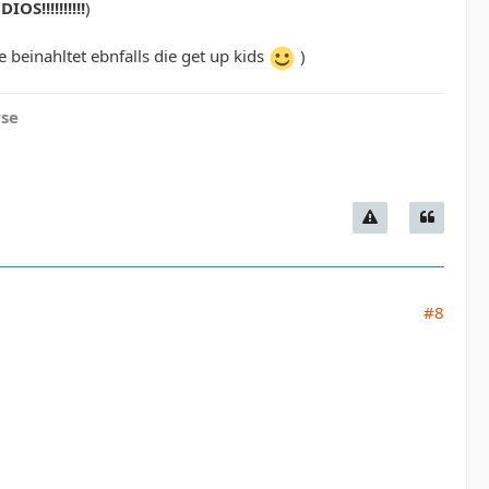
OS!!!!!!!!!!
)
 beinahltet ebnfalls die get up kids
)
rse
#8