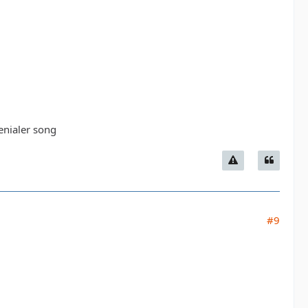
enialer song
#9