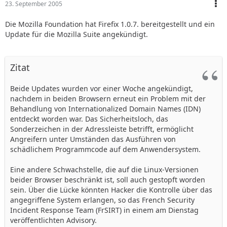
23. September 2005
einem Mausklick persönliche Daten zu löschen. Mozilla
verspricht, DHTML-Websites Behinderten besser zugänglich
Die Mozilla Foundation hat Firefix 1.0.7. bereitgestellt und ein
zu machen.
Update für die Mozilla Suite angekündigt.
In der Beta ist ein Assistent enthalten, mit dem sich Firefox-
inkompatible Websites melden lassen. Die Verbesserungen
Zitat
bei der Sicherheit hat Mozilla nicht genauer beschrieben.
Beide Updates wurden vor einer Woche angekündigt,
Quelle:
http://www.zdnet.de/news/softw…
nachdem in beiden Browsern erneut ein Problem mit der
9023144,39136420,00.htm?h
Behandlung von Internationalized Domain Names (IDN)
entdeckt worden war. Das Sicherheitsloch, das
Sonderzeichen in der Adressleiste betrifft, ermöglicht
Angreifern unter Umständen das Ausführen von
schädlichem Programmcode auf dem Anwendersystem.
Eine andere Schwachstelle, die auf die Linux-Versionen
beider Browser beschränkt ist, soll auch gestopft worden
sein. Über die Lücke könnten Hacker die Kontrolle über das
angegriffene System erlangen, so das French Security
Incident Response Team (FrSIRT) in einem am Dienstag
veröffentlichten Advisory.