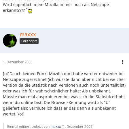
aber klingt zunächst richtig profan: Firefox verfügt nun über
Wird eigentlich mein Mozilla immer noch als Netscape
eine stark verbesserte Vor- und Zurück-Funktion. Das klingt
erkannt????
nach "China-Baum-umgefallen", wirkt sich beim Surfen aber
direkt und positiv aus. Anders als bisher hält Firefox die
jeweils zuletzt besuchten Seiten in beide "Richtungen" im
Arbeitsspeicher. Der Effekt: Die Seite muss nicht neu
maxxx
aufgebaut werden. Die Bewegung von einer Seite zurück
Forengott
zur anderen oder wieder vor geschieht ohne jede spürbare
Zeitverzögerung - das ist, als "blättere" man im Internet.
Mozilla selbst beschreibt seine kleinen, aber teils feinen
1. Dezember 2005
Veränderungen in einem Satz: "Eine bessere Performance
und Benutzerfreundlichkeit, Sicherheits-Features und
[ot]Da ich keinen Punkt Mozilla dort habe wird er entweder bei
Funktionen zum Schutz der Privatsphäre sowie optimierte
Netscape zugerechnet (ich wüsste dann aber nicht bei welcher
individuelle Einstellungen durch den Anwender gehören
Version da die Statistik nach Versionen auch noch unterteilt ist)
zum Upgrade."
oder was ich für wahrscheinlicher halte: Als unbekannt.
Müsste man mal ausprobieren bei was sich die Statistik erhöht
[...]
wenn du online bist. Die Browser-Kennung wird als "U"
geliefert also vermute ich dass er das dann als unbekannt
Quelle:
http://www.spiegel.de/netzwelt…
wertet.[/ot]
gie/0,1518,387681,00.html
Einmal editiert, zuletzt von
maxxx
(
1. Dezember 2005
)