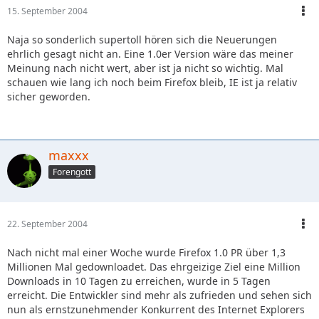
Ein "Master Password" soll die im "Password Manager"
15. September 2004
gespeicherten Zugangsdaten nochmals verschlüsseln und
gegen fremden Zugriff schützen. Um das automatische
Naja so sonderlich supertoll hören sich die Neuerungen
Ausfüllen der entsprechenden Felder auf Websites zu
ehrlich gesagt nicht an. Eine 1.0er Version wäre das meiner
aktivieren, muss das Master Password einmal pro Session
Meinung nach nicht wert, aber ist ja nicht so wichtig. Mal
angegeben werden.
schauen wie lang ich noch beim Firefox bleib, IE ist ja relativ
sicher geworden.
Quelle:
[URL=http://www.zdnet.de/news/software/0,39023144,39125
939,00.htm?h]ZDNet.de[/URL]
maxxx
Forengott
22. September 2004
Nach nicht mal einer Woche wurde Firefox 1.0 PR über 1,3
Millionen Mal gedownloadet. Das ehrgeizige Ziel eine Million
Downloads in 10 Tagen zu erreichen, wurde in 5 Tagen
erreicht. Die Entwickler sind mehr als zufrieden und sehen sich
nun als ernstzunehmender Konkurrent des Internet Explorers