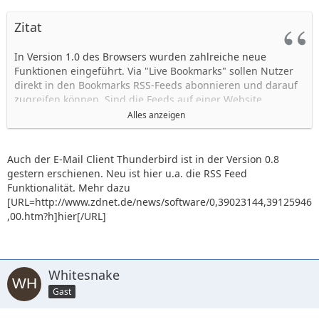
Zitat
In Version 1.0 des Browsers wurden zahlreiche neue
Funktionen eingeführt. Via "Live Bookmarks" sollen Nutzer
direkt in den Bookmarks RSS-Feeds abonnieren und darauf
zugreifen können. Sind die Feeds auf einer Website
entsprechend gekennzeichnet, erscheint ein RSS-Icon in der
Alles anzeigen
Statusleiste des Browsers. Ein Klick darauf soll alle auf der
Seite verfügbaren Feeds anzeigen. Wählt man einen der
Feeds aus, wird in den Bookmarks ein Ordner mit den
Auch der E-Mail Client Thunderbird ist in der Version 0.8
neuesten Posts angelegt.
gestern erschienen. Neu ist hier u.a. die RSS Feed
Funktionalität. Mehr dazu
Die neue "Finden-Toolbar" am unteren Rand des Browsers
[URL=http://www.zdnet.de/news/software/0,39023144,39125946
markiert die gesuchten Worte auf einer Webseite während
,00.htm?h]hier[/URL]
der Texteingabe. Künftig soll es auch möglich sein,
geblockte Pop-Ups noch im Nachhinein zu öffnen und das
"Extension Install System" soll die automatische Installation
von Software verhindern. Weitere nicht im Detail genannte
Whitesnake
Maßnahmen sollen Phishing-Attacken vermeiden oder
Gast
zumindest erschweren.