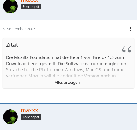
Forengott
9. September 2005
Zitat
Die Mozilla Foundation hat die Beta 1 von Firefox 1.5 zum
Download bereitgestellt. Die Software ist nur in englischer
Sprache für die Plattformen Windows, Mac OS und Linux
verfügbar. Mozilla will die endgültige Version noch in
diesem Jahr fertigstellen.
Alles anzeigen
Zu den Neuerungen in der Beta 1 gehören automatisierte
Updates, eine verbesserte Performance und besser
verständliche Fehlermeldungen. Die Software soll die
maxxx
Internet-Standards SVG, CSS 2, CSS 3 und Javascript 1.6
Forengott
unterstützen.
Zudem wird es künftig Möglichkeiten geben, die
Reihenfolge der Tabs mit der Maus zu ändern und mit