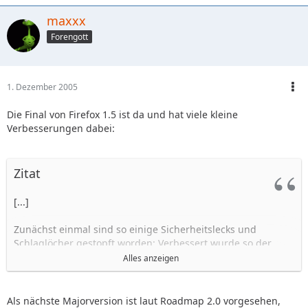
maxxx
Forengott
1. Dezember 2005
Die Final von Firefox 1.5 ist da und hat viele kleine
Verbesserungen dabei:
Zitat
[...]
Zunächst einmal sind so einige Sicherheitslecks und
Schlaglöcher gestopft worden: Verbessert wurde so der
Bildaufbau, die Kompatibilität zu diversen Internet-
Alles anzeigen
Standards, der Pop-up-Blocker, die Unterstützung von
Vektorgrafiken. Professioneller ist nun auch die Update-
Funktion des Browsers: Sie lädt nur noch nach, was es
Als nächste Majorversion ist laut Roadmap 2.0 vorgesehen,