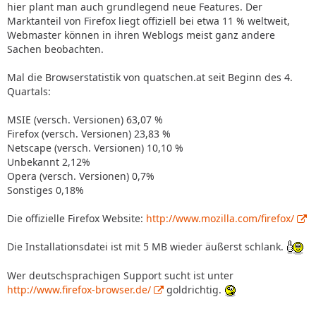
neues gibt - bisher musste man jedesmal den ganzen
hier plant man auch grundlegend neue Features. Der
Browser neu installieren.
Marktanteil von Firefox liegt offiziell bei etwa 11 % weltweit,
Webmaster können in ihren Weblogs meist ganz andere
So könnte das Motto zu Version 1.5 wohl auch "kleine
Sachen beobachten.
Bequemlichkeiten" lauten. Die "Karteikarten", auf denen
Firefox Webseiten darstellt ("Browser-Tabs", daher der
Mal die Browserstatistik von quatschen.at seit Beginn des 4.
Begriff "tabbed browsing"), lassen sich nun mit der Maus
Quartals:
hin- und herziehen und in neue Reihenfolgen arrangieren.
Eine Verbesserung der Barrierefreiheit soll Sehbehinderten
MSIE (versch. Versionen) 63,07 %
und Blinden die Nutzung erleichtern. Verbesserte
Firefox (versch. Versionen) 23,83 %
Sicherheits-Features sollen Spyware und Viren das Leben
Netscape (versch. Versionen) 10,10 %
erschweren. Umstellungen in den Menüs sollen
Unbekannt 2,12%
Unklarheiten beseitigen und die Bedienung vereinfachen.
Opera (versch. Versionen) 0,7%
Sonstiges 0,18%
Das wohl meistbeachtete Detail dürften hier wohl die
verbesserten Datenschutz-Funktionen darstellen. Firefox
Die offizielle Firefox Website:
http://www.mozilla.com/firefox/
bietet dafür jetzt einen klickbaren Einzelmenüpunkt an oder
aber eine Tastenfolge (Shift+Strg+Entf). Mit einem Klick
Die Installationsdatei ist mit 5 MB wieder äußerst schlank.
löscht man sodann die Browser-History, alle gespeicherten
Formularangaben sowie den Cache des Browsers.
Wer deutschsprachigen Support sucht ist unter
http://www.firefox-browser.de/
goldrichtig.
Den Haken zur Löschung von Cookies muss man allerdings
extra setzen. Dass Firefox diese nicht einfach "default" per