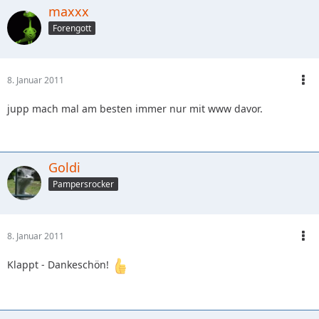
maxxx
Forengott
8. Januar 2011
jupp mach mal am besten immer nur mit www davor.
Goldi
Pampersrocker
8. Januar 2011
Klappt - Dankeschön!