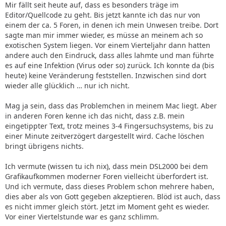
Mir fällt seit heute auf, dass es besonders träge im
Editor/Quellcode zu geht. Bis jetzt kannte ich das nur von
einem der ca. 5 Foren, in denen ich mein Unwesen treibe. Dort
sagte man mir immer wieder, es müsse an meinem ach so
exotischen System liegen. Vor einem Vierteljahr dann hatten
andere auch den Eindruck, dass alles lahmte und man führte
es auf eine Infektion (Virus oder so) zurück. Ich konnte da (bis
heute) keine Veränderung feststellen. Inzwischen sind dort
wieder alle glücklich … nur ich nicht.
Mag ja sein, dass das Problemchen in meinem Mac liegt. Aber
in anderen Foren kenne ich das nicht, dass z.B. mein
eingetippter Text, trotz meines 3-4 Fingersuchsystems, bis zu
einer Minute zeitverzögert dargestellt wird. Cache löschen
bringt übrigens nichts.
Ich vermute (wissen tu ich nix), dass mein DSL2000 bei dem
Grafikaufkommen moderner Foren vielleicht überfordert ist.
Und ich vermute, dass dieses Problem schon mehrere haben,
dies aber als von Gott gegeben akzeptieren. Blöd ist auch, dass
es nicht immer gleich stört. Jetzt im Moment geht es wieder.
Vor einer Viertelstunde war es ganz schlimm.