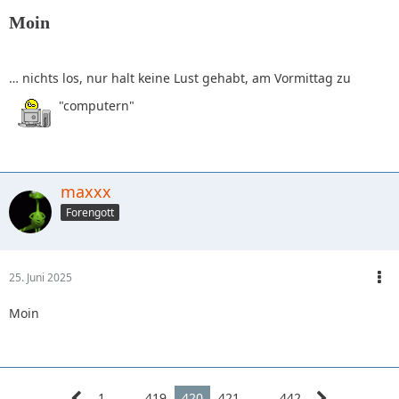
Moin
… nichts los, nur halt keine Lust gehabt, am Vormittag zu
"computern"
maxxx
Forengott
25. Juni 2025
Moin
1
…
419
420
421
…
442