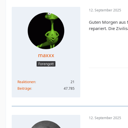
12. September 2025
Guten Morgen aus N
repariert. Die Zivil
maxxx
Forengott
Reaktionen
21
Beiträge
47.785
12. September 2025