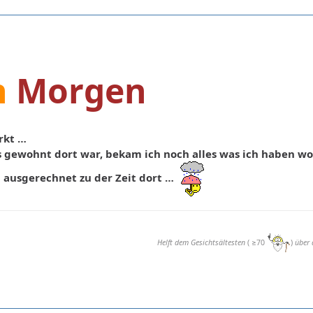
n
Morgen
rkt …
ls gewohnt dort war, bekam ich noch alles was ich haben wol
h ausgerechnet zu der Zeit dort …
Helft dem Gesichtsältesten
( ≥70
)
über 