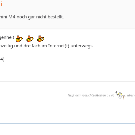
i
ni M4 noch gar nicht bestellt.
ngenheit
chzeitig und dreifach im Internet(t) unterwegs
4)
Helft dem Gesichtsältesten
( ≥70
)
über 