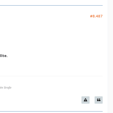
#8.487
lte.
die Straße