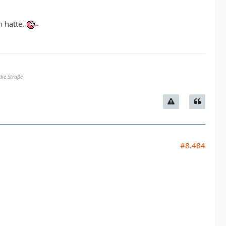
n hatte.
die Straße
#8.484