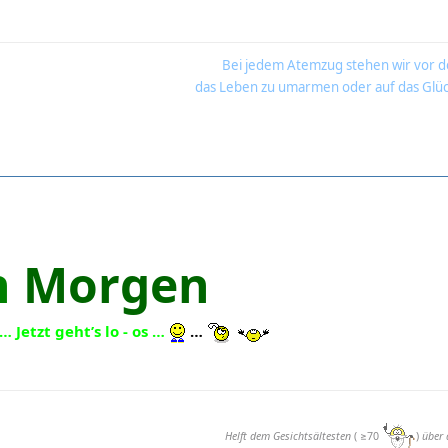
Bei jedem Atemzug stehen wir vor d
das Leben zu umarmen oder auf das Glüc
n
Morgen
s … Jetzt geht’s lo - os …
…
Helft dem Gesichtsältesten
( ≥70
)
über 