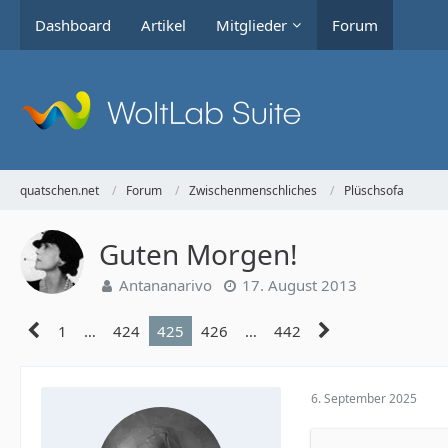
Dashboard
Artikel
Mitglieder
Forum
quatschen.net
Forum
Zwischenmenschliches
Plüschsofa
Guten Morgen!
Antananarivo
17. August 2013
1
…
424
425
426
…
442
6. September 2025