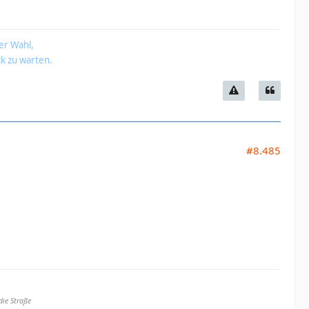
er Wahl,
k zu warten.
#8.485
die Straße