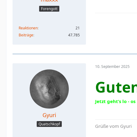
Forengott
Reaktionen
21
Beiträge
47.785
10. September 2025
Gute
Jetzt geht
’
s lo - o
Gyuri
Quatschkopf
Grüße vom Gyuri