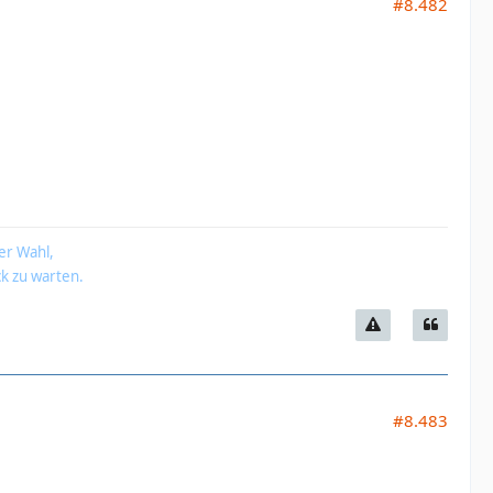
#8.482
er Wahl,
k zu warten.
#8.483