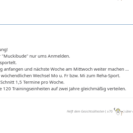
ung!
er "Muckibude" nur ums Anmelden.
sportelt.
tag anfangen und nächste Woche am Mittwoch weiter machen …
 wöchendlichen Wechsel Mo u. Fr bzw. Mi zum Reha-Sport.
Schnitt 1,5 Termine pro Woche.
e 120 Trainingseinheiten auf zwei Jahre gleichmäßig verteilen.
Helft dem Gesichtsältesten
( ≥70
)
über 