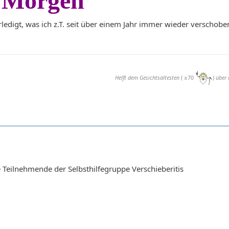
 Morgen
ledigt, was ich z.T. seit über einem Jahr immer wieder verschobe
Helft dem Gesichtsältesten
( ≥70
)
über 
Teilnehmende der Selbsthilfegruppe Verschieberitis