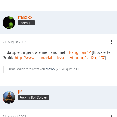
maxxx
Forengott
21. August 2003
... da spielt irgendwie niemand mehr
Hangman
[Blockierte
Grafik:
http://www.mainzelahr.de/smile/traurig/sad2.gif
]
Einmal editiert, zuletzt von
maxxx
(
21. August 2003
)
JP
Rock 'n' Roll Soldier
21. August 2003