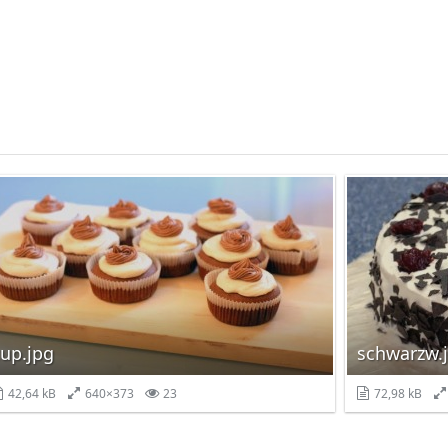
up.jpg
schwarzw.
42,64 kB
640×373
23
72,98 kB