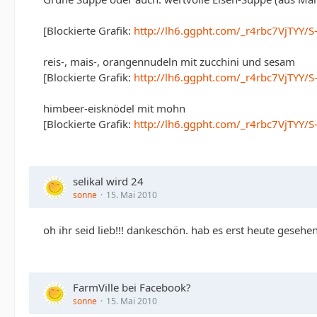
[Blockierte Grafik:
http://lh6.ggpht.com/_r4rbc7VjTY
reis-, mais-, orangennudeln mit zucchini und sesam
[Blockierte Grafik:
http://lh6.ggpht.com/_r4rbc7VjT
himbeer-eisknödel mit mohn
[Blockierte Grafik:
http://lh6.ggpht.com/_r4rbc7VjTY
selikal wird 24
sonne
15. Mai 2010
oh ihr seid lieb!!! dankeschön. hab es erst heute gesehen
FarmVille bei Facebook?
sonne
15. Mai 2010