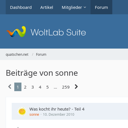
Dashboard
Artikel
Mitglieder
Forum
quatschen.net
Forum
Beiträge von sonne
1
2
3
4
5
…
259
Was kocht ihr heute? - Teil 4
sonne
10. Dezember 2010