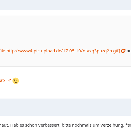
afik: http://www4.pic-upload.de/17.05.10/otvxq3puzq2n.gif]
au
at/
schaut. Hab es schon verbessert. bitte nochmals um verzeihung. *