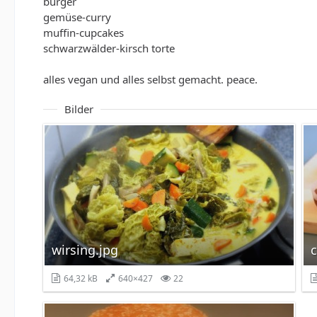
burger
gemüse-curry
muffin-cupcakes
schwarzwälder-kirsch torte
alles vegan und alles selbst gemacht. peace.
Bilder
wirsing.jpg
c
64,32 kB
640×427
22