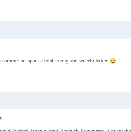
fe es immer bei spar. ist total cremig und seeeehr lecker.
t:
gold, Zwiebel, Maggie-Kraut, Bärlauch, Brennnessel, Löwenzahn