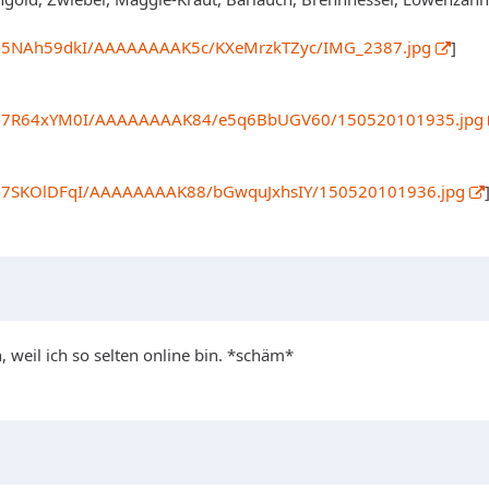
Y/S-5NAh59dkI/AAAAAAAAK5c/KXeMrzkTZyc/IMG_2387.jpg
]
YY/S-7R64xYM0I/AAAAAAAAK84/e5q6BbUGV60/150520101935.jpg
Y/S-7SKOlDFqI/AAAAAAAAK88/bGwquJxhsIY/150520101936.jpg
, weil ich so selten online bin. *schäm*