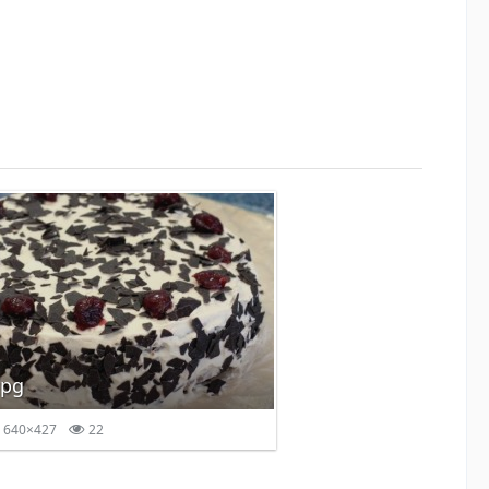
jpg
640×427
22