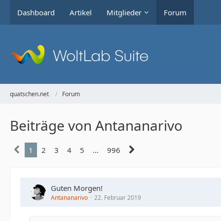
Dashboard
Artikel
Mitglieder
Forum
quatschen.net
Forum
Beiträge von Antananarivo
1
2
3
4
5
…
996
Guten Morgen!
Antananarivo
22. Februar 2019