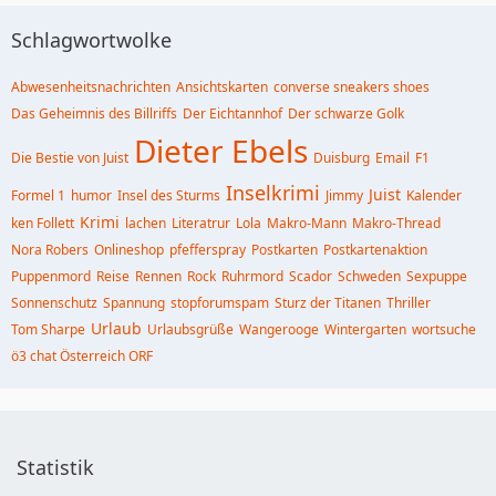
Schlagwortwolke
Abwesenheitsnachrichten
Ansichtskarten
converse sneakers shoes
Das Geheimnis des Billriffs
Der Eichtannhof
Der schwarze Golk
Dieter Ebels
Die Bestie von Juist
Duisburg
Email
F1
Inselkrimi
Juist
Formel 1
humor
Insel des Sturms
Jimmy
Kalender
Krimi
ken Follett
lachen
Literatrur
Lola
Makro-Mann
Makro-Thread
Nora Robers
Onlineshop
pfefferspray
Postkarten
Postkartenaktion
Puppenmord
Reise
Rennen
Rock
Ruhrmord
Scador
Schweden
Sexpuppe
Sonnenschutz
Spannung
stopforumspam
Sturz der Titanen
Thriller
Urlaub
Tom Sharpe
Urlaubsgrüße
Wangerooge
Wintergarten
wortsuche
ö3 chat Österreich ORF
Statistik