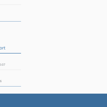
ort
5:07
26