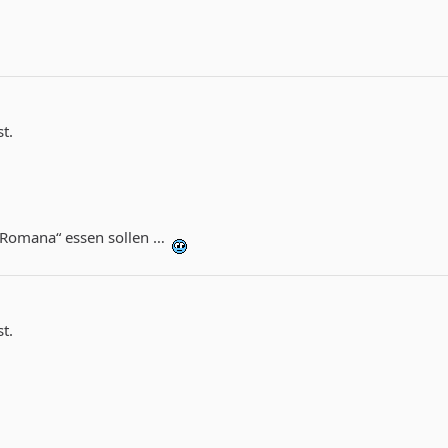
t.
a Romana“ essen sollen …
t.