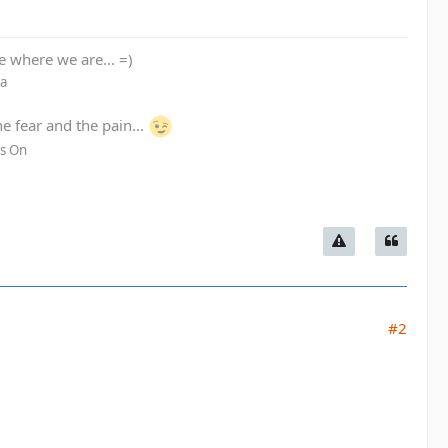
re where we are... =)
La
he fear and the pain...
es On
#2