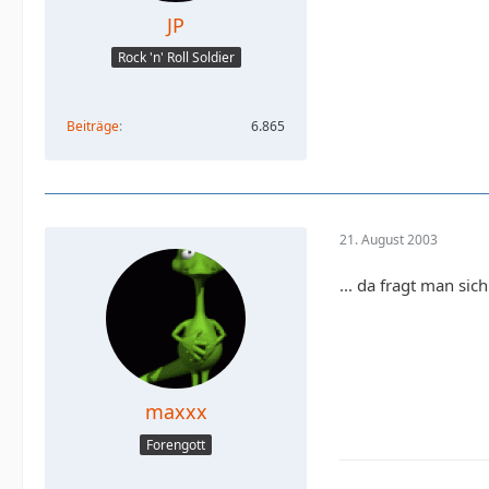
JP
Rock 'n' Roll Soldier
Beiträge
6.865
21. August 2003
... da fragt man si
maxxx
Forengott