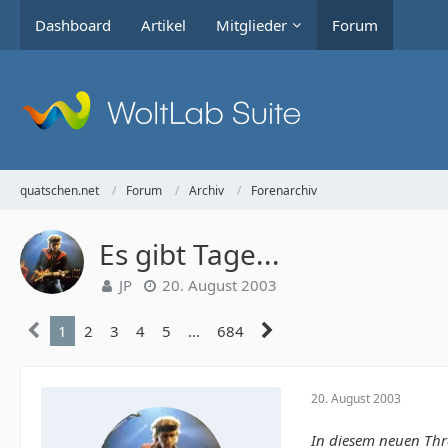
Dashboard
Artikel
Mitglieder
Forum
quatschen.net
Forum
Archiv
Forenarchiv
Es gibt Tage...
JP
20. August 2003
1
2
3
4
5
…
684
20. August 2003
In diesem neuen Thre