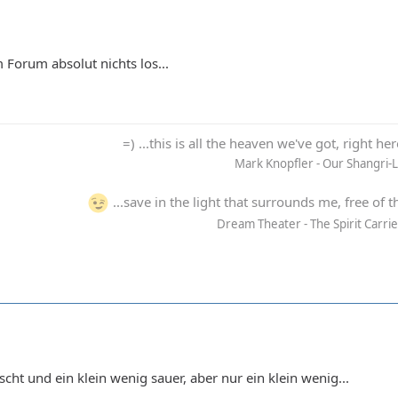
im Forum absolut nichts los...
=) ...this is all the heaven we've got, right he
Mark Knopfler - Our Shangri-
...save in the light that surrounds me, free of t
Dream Theater - The Spirit Carri
uscht und ein klein wenig sauer, aber nur ein klein wenig...