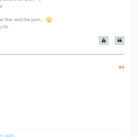
La
he fear and the pain...
es On
#8
er Wahl,