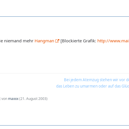
dwie niemand mehr
Hangman
[Blockierte Grafik:
http://www.main
Bei jedem Atemzug stehen wir vor d
das Leben zu umarmen oder auf das Glüc
zt von
maxxx
(
21. August 2003
)