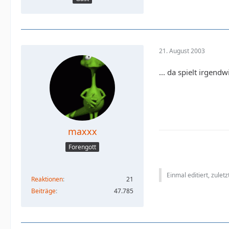
21. August 2003
... da spielt irgen
maxxx
Forengott
Einmal editiert, zulet
Reaktionen
21
Beiträge
47.785