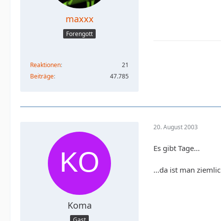
maxxx
Forengott
Reaktionen
21
Beiträge
47.785
20. August 2003
Es gibt Tage...
...da ist man ziemli
Koma
Gast