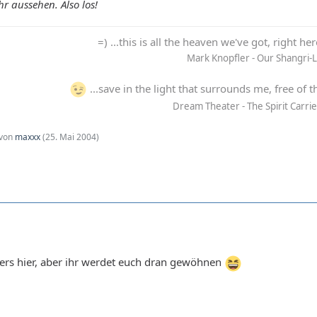
hr aussehen. Also los!
=) ...this is all the heaven we've got, right he
Mark Knopfler - Our Shangri-
...save in the light that surrounds me, free of t
Dream Theater - The Spirit Carri
 von
maxxx
(
25. Mai 2004
)
anders hier, aber ihr werdet euch dran gewöhnen