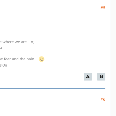
#5
re where we are... =)
La
he fear and the pain...
es On
#6