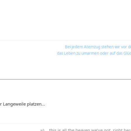
Bei jedem Atemzug stehen wir vor d
das Leben zu umarmen oder auf das Glüc
r Langeweile platzen...
=) ...this is all the heaven we've got, right he