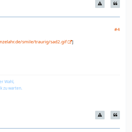
#4
zelahr.de/smile/traurig/sad2.gif
]
er Wahl,
k zu warten.