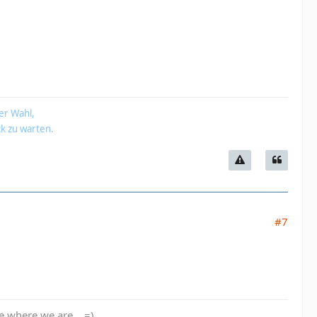
er Wahl,
k zu warten.
#7
re where we are... =)