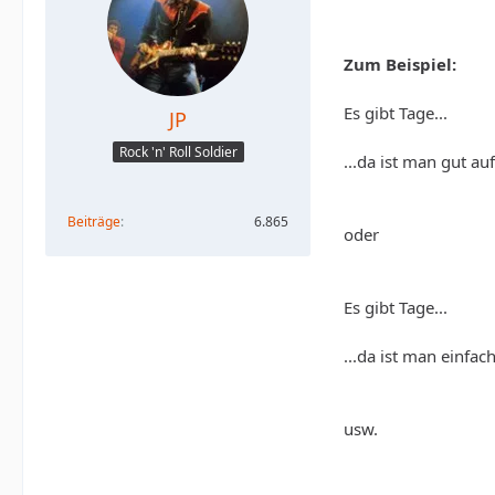
Zum Beispiel:
Es gibt Tage...
JP
Rock 'n' Roll Soldier
...da ist man gut au
Beiträge
6.865
oder
Es gibt Tage...
...da ist man einfa
usw.