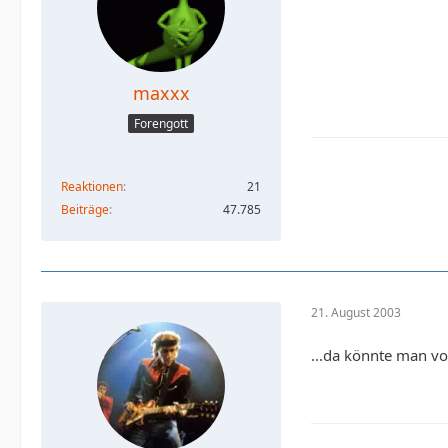
maxxx
Forengott
Reaktionen
21
Beiträge
47.785
21. August 2003
...da könnte man vo