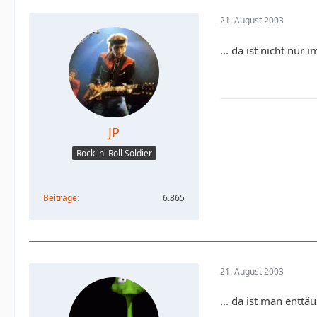
21. August 2003
... da ist nicht nur 
JP
Rock 'n' Roll Soldier
Beiträge
6.865
21. August 2003
... da ist man enttä